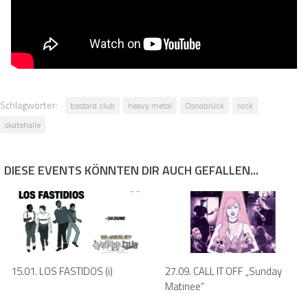
Schlagwörter:
bastard club
heavy metal
Osnabrück
rock
skatehalle
DIESE EVENTS KÖNNTEN DIR AUCH GEFALLEN...
15.01. LOS FASTIDOS (i)
27.09. CALL IT OFF „Sunday
Matinee“