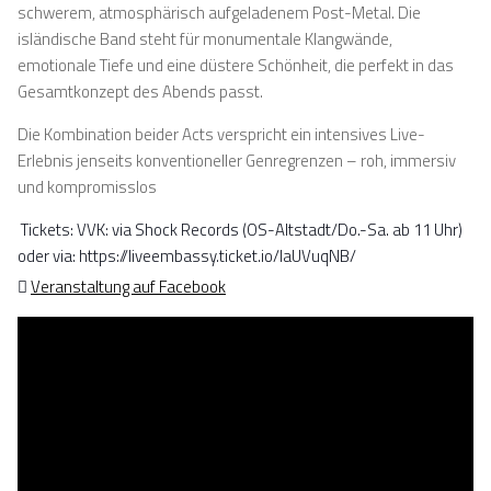
schwerem, atmosphärisch aufgeladenem Post-Metal. Die
isländische Band steht für monumentale Klangwände,
emotionale Tiefe und eine düstere Schönheit, die perfekt in das
Gesamtkonzept des Abends passt.
Die Kombination beider Acts verspricht ein intensives Live-
Erlebnis jenseits konventioneller Genregrenzen – roh, immersiv
und kompromisslos
Tickets: VVK: via Shock Records (OS-Altstadt/Do.-Sa. ab 11 Uhr)
oder via: https://liveembassy.ticket.io/laUVuqNB/
Veranstaltung auf Facebook