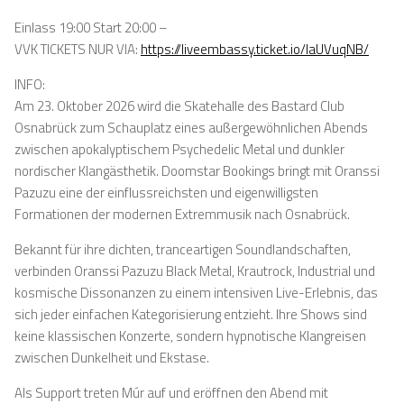
Einlass 19:00 Start 20:00 –
VVK TICKETS NUR VIA:
https://liveembassy.ticket.io/laUVuqNB/
INFO:
Am 23. Oktober 2026 wird die Skatehalle des Bastard Club
Osnabrück zum Schauplatz eines außergewöhnlichen Abends
zwischen apokalyptischem Psychedelic Metal und dunkler
nordischer Klangästhetik. Doomstar Bookings bringt mit Oranssi
Pazuzu eine der einflussreichsten und eigenwilligsten
Formationen der modernen Extremmusik nach Osnabrück.
Bekannt für ihre dichten, tranceartigen Soundlandschaften,
verbinden Oranssi Pazuzu Black Metal, Krautrock, Industrial und
kosmische Dissonanzen zu einem intensiven Live-Erlebnis, das
sich jeder einfachen Kategorisierung entzieht. Ihre Shows sind
keine klassischen Konzerte, sondern hypnotische Klangreisen
zwischen Dunkelheit und Ekstase.
Als Support treten Múr auf und eröffnen den Abend mit