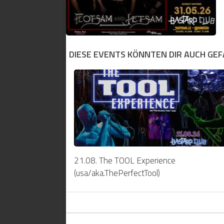
DIESE EVENTS KÖNNTEN DIR AUCH GEFA
21.08. The TOOL Experience
(usa/aka.ThePerfectTool)